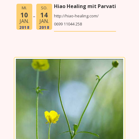
Hiao Healing mit Parvati
MI.
SO.
10
14
http://hiao-healing.com/
JAN.
JAN.
0699 11044 258
2018
2018