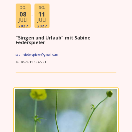
DO.
SO.
08
11
JULI
JULI
2027
2027
"Singen und Urlaub" mit Sabine
Federspieler
sabinefederspieler@gmail.com
Tel. 0699/11 68 65 91