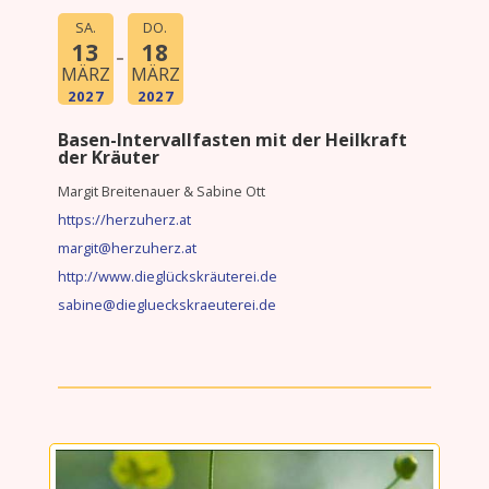
SA.
DO.
13
18
MÄRZ
MÄRZ
2027
2027
Basen-Intervallfasten mit der Heilkraft
der Kräuter
Margit Breitenauer & Sabine Ott
https://herzuherz.at
margit@herzuherz.at
http://www.dieglückskräuterei.de
sabine@dieglueckskraeuterei.de