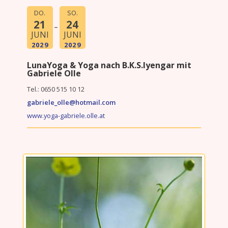
DO.
SO.
21
24
JUNI
JUNI
2029
2029
LunaYoga & Yoga nach B.K.S.Iyengar mit
Gabriele Olle
Tel.:
0650 515 10 12
gabriele_olle
@hotmail.com
www.yoga-gabriele.olle.at