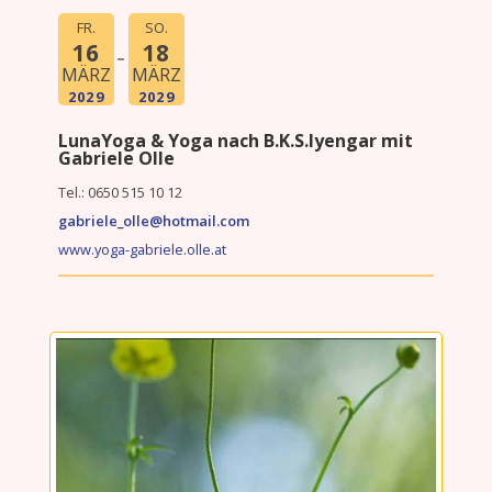
FR.
SO.
16
18
MÄRZ
MÄRZ
2029
2029
LunaYoga & Yoga nach B.K.S.Iyengar mit
Gabriele Olle
Tel.:
0650 515 10 12
gabriele_olle
@hotmail.com
www.yoga-gabriele.olle.at