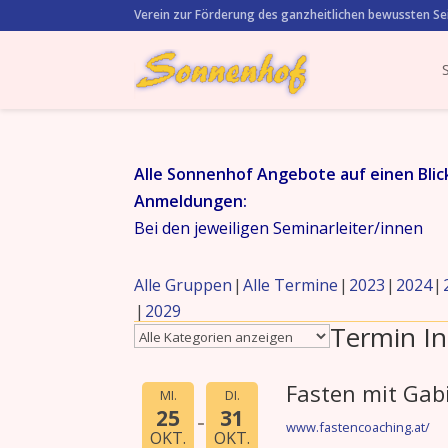
Verein zur Förderung des ganzheitlichen bewussten Se
Alle Sonnenhof Angebote auf einen Blic
Anmeldungen:
Bei den jeweiligen Seminarleiter/innen
Alle Gruppen
Alle Termine
2023
2024
2029
Termin In
Fasten mit Gabi
MI.
DI.
25
31
www.fastencoaching.at/
OKT.
OKT.