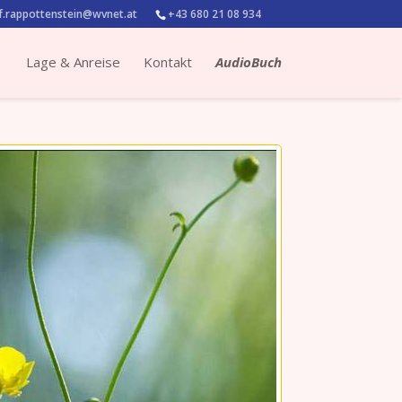
.rappottenstein@wvnet.at
+43 680 21 08 934
Lage & Anreise
Kontakt
AudioBuch