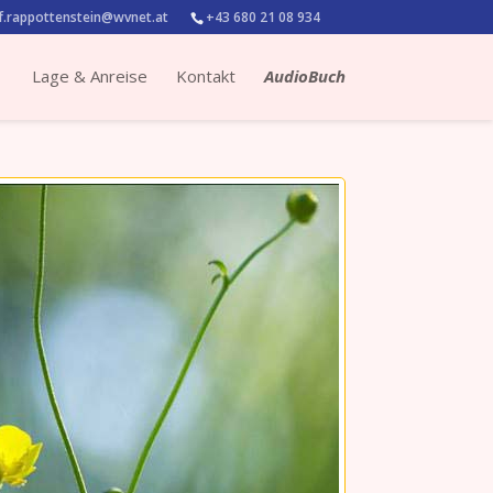
.rappottenstein@wvnet.at
+43 680 21 08 934
Lage & Anreise
Kontakt
AudioBuch