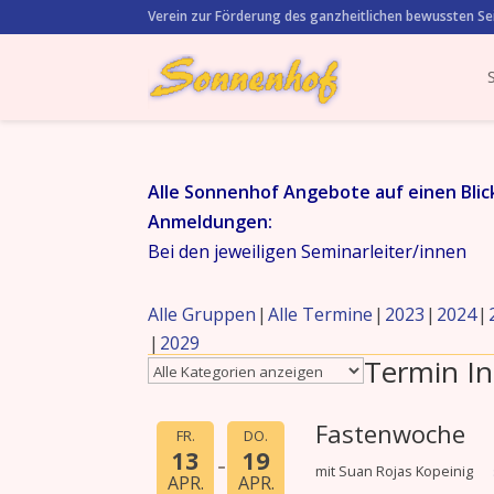
Verein zur Förderung des ganzheitlichen bewussten Se
Alle Sonnenhof Angebote auf einen Blic
Anmeldungen:
Bei den jeweiligen Seminarleiter/innen
Alle Gruppen
Alle Termine
2023
2024
2029
Termin In
Fastenwoche
FR.
DO.
13
19
mit Suan Rojas Kopeinig
APR.
APR.