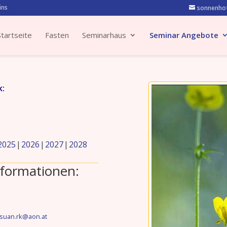
ins
sonnenhof
Startseite
Fasten
Seminarhaus
Seminar Angebote
k:
2025
2026
2027
2028
formationen:
suan.rk@aon.at