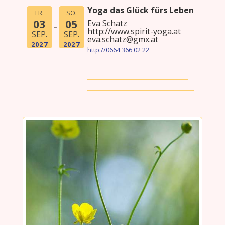
Yoga das Glück fürs Leben
FR.
SO.
03
05
Eva Schatz
http://www.spirit-yoga.at
SEP.
SEP.
eva.schatz@gmx.at
2027
2027
http://0664 366 02 22