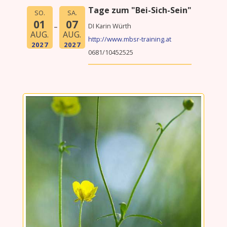
Tage zum "Bei-Sich-Sein"
SO.
SA.
01
07
AUG.
AUG.
http://www.mbsr-training.at
2027
2027
0681/10452525