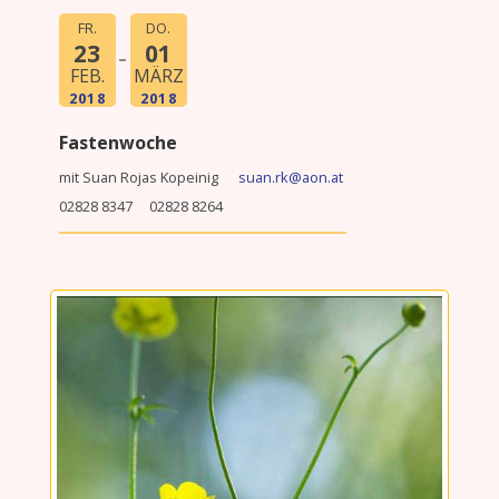
FR.
DO.
23
01
FEB.
MÄRZ
2018
2018
Fastenwoche
mit Suan Rojas Kopeinig
suan.rk@aon.at
02828 8347 02828 8264