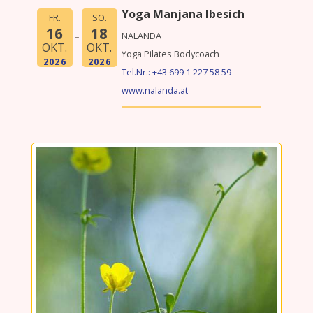
Yoga Manjana Ibesich
FR.
SO.
16
18
NALANDA

OKT.
OKT.
2026
2026
Tel.Nr.: +43 699 1 227 58 59
www.nalanda.at