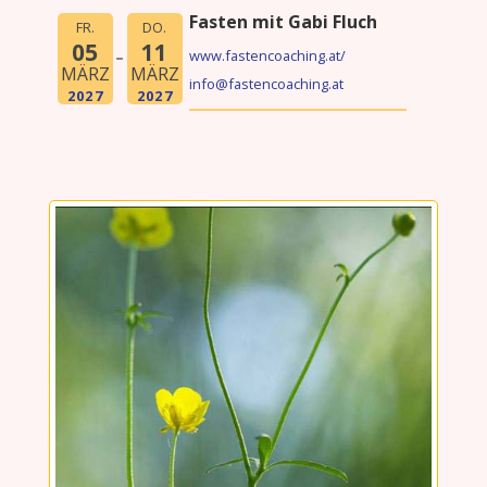
Fasten mit Gabi Fluch
FR.
DO.
05
11
www.fastencoaching.at/
MÄRZ
MÄRZ
info@fastencoaching.at
2027
2027