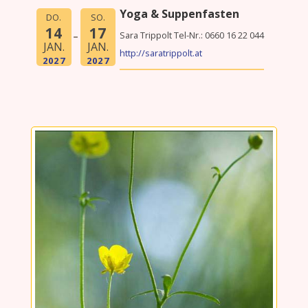
Yoga & Suppenfasten
DO.
SO.
14
17
Sara Trippolt Tel-Nr.: 0660 16 22 044
JAN.
JAN.
http://saratrippolt.at
2027
2027