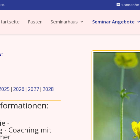
ins
sonnenhof
Startseite
Fasten
Seminarhaus
Seminar Angebote
k:
2025
2026
2027
2028
formationen:
e -
g - Coaching mit
mer