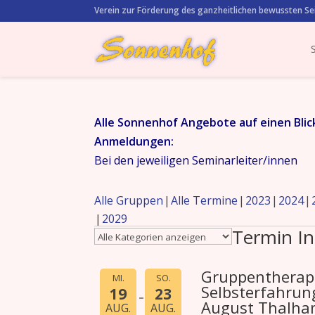
Verein zur Förderung des ganzheitlichen bewussten Se
Alle Sonnenhof Angebote auf einen Blic
Anmeldungen:
Bei den jeweiligen Seminarleiter/innen
Alle Gruppen
Alle Termine
2023
2024
2029
Termin In
Gruppentherapi
MI.
SO.
Selbsterfahrun
19
23
August Thalha
AUG.
AUG.