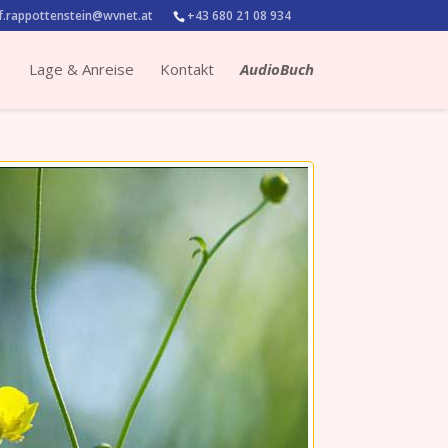
.rappottenstein@wvnet.at
+43 680 21 08 934
Lage & Anreise
Kontakt
AudioBuch