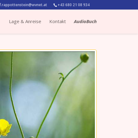
.rappottenstein@wvnet.at
+43 680 21 08 934
Lage & Anreise
Kontakt
AudioBuch