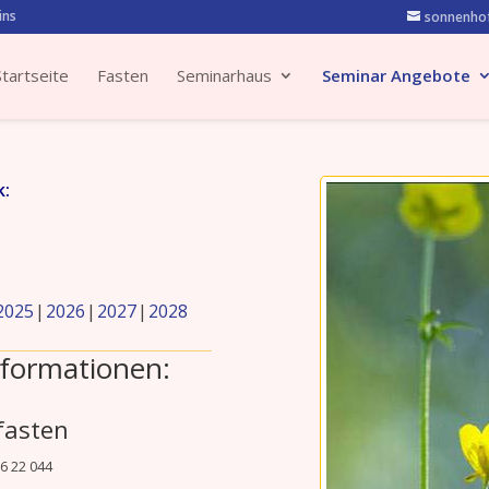
ins
sonnenhof
Startseite
Fasten
Seminarhaus
Seminar Angebote
k:
2025
2026
2027
2028
formationen:
fasten
16 22 044