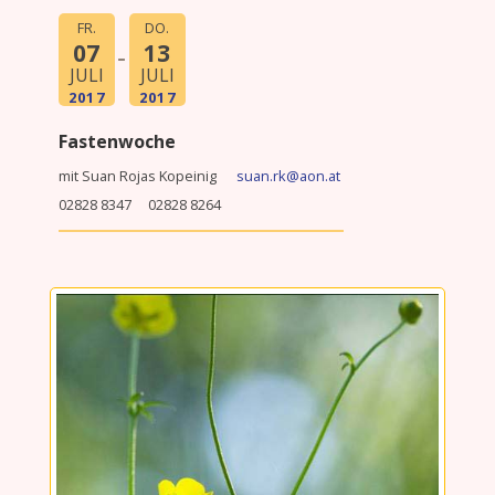
FR.
DO.
07
13
JULI
JULI
2017
2017
Fastenwoche
mit Suan Rojas Kopeinig
suan.rk@aon.at
02828 8347 02828 8264