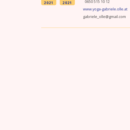
0650 515 10 12
2021
2021
www.yoga-gabriele.olle.at
gabriele_olle@gmail.com