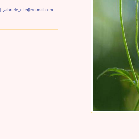
|
gabriele_olle@hot
mail.com