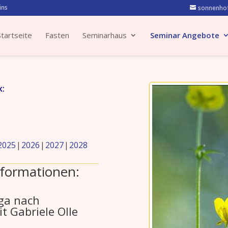
ins
sonnenhof
Startseite
Fasten
Seminarhaus
Seminar Angebote
k:
2025
2026
2027
2028
formationen:
ga nach
it Gabriele Olle