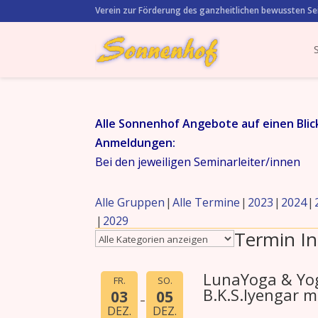
Verein zur Förderung des ganzheitlichen bewussten Se
Alle Sonnenhof Angebote auf einen Blic
Anmeldungen:
Bei den jeweiligen Seminarleiter/innen
Alle Gruppen
Alle Termine
2023
2024
2029
Termin In
LunaYoga & Yo
FR.
SO.
B.K.S.Iyengar m
03
05
DEZ.
DEZ.