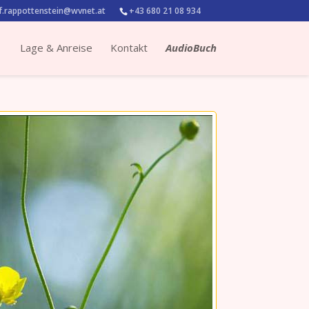
.rappottenstein@wvnet.at
+43 680 21 08 934
Lage & Anreise
Kontakt
AudioBuch