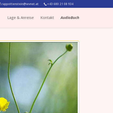
.rappottenstein@wvnet.at
+43 680 21 08 934
Lage & Anreise
Kontakt
AudioBuch