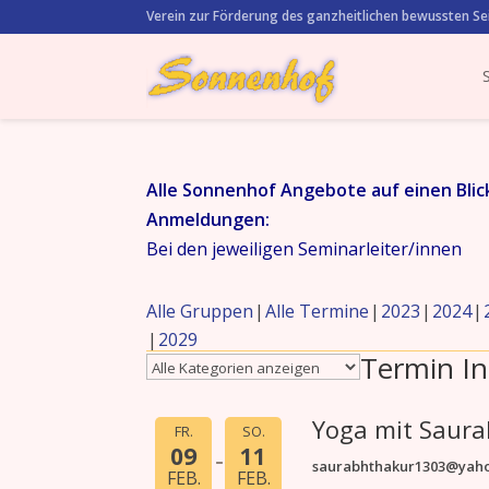
Verein zur Förderung des ganzheitlichen bewussten Se
Alle Sonnenhof Angebote auf einen Blic
Anmeldungen:
Bei den jeweiligen Seminarleiter/innen
Alle Gruppen
Alle Termine
2023
2024
2029
Termin In
Yoga mit Saur
FR.
SO.
09
11
saurabhthakur1303@yah
FEB.
FEB.