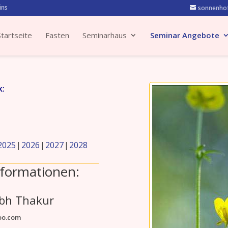
ins
sonnenhof
Startseite
Fasten
Seminarhaus
Seminar Angebote
k:
2025
2026
2027
2028
formationen:
abh Thakur
oo.com